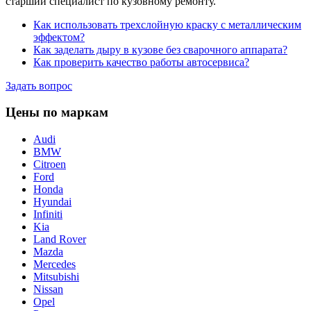
старший специалист по кузовному ремонту.
Как использовать трехслойную краску с металлическим
эффектом?
Как заделать дыру в кузове без сварочного аппарата?
Как проверить качество работы автосервиса?
Задать вопрос
Цены по маркам
Audi
BMW
Citroen
Ford
Honda
Hyundai
Infiniti
Kia
Land Rover
Mazda
Mercedes
Mitsubishi
Nissan
Opel