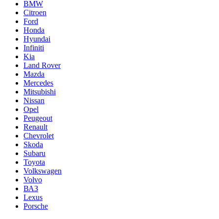
BMW
Citroen
Ford
Honda
Hyundai
Infiniti
Kia
Land Rover
Mazda
Mercedes
Mitsubishi
Nissan
Opel
Peugeout
Renault
Chevrolet
Skoda
Subaru
Toyota
Volkswagen
Volvo
ВАЗ
Lexus
Porsche