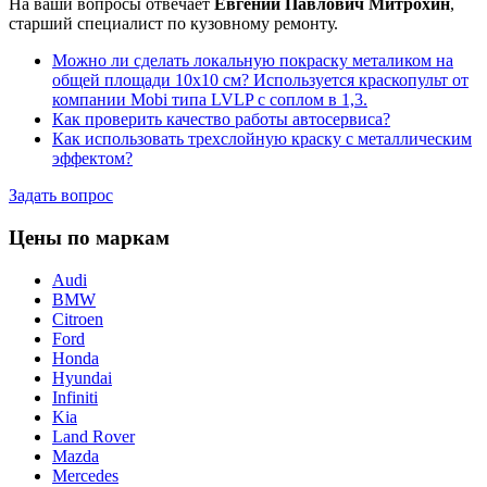
На ваши вопросы отвечает
Евгений Павлович Митрохин
,
старший специалист по кузовному ремонту.
Можно ли сделать локальную покраску металиком на
общей площади 10х10 см? Используется краскопульт от
компании Mobi типа LVLP с соплом в 1,3.
Как проверить качество работы автосервиса?
Как использовать трехслойную краску с металлическим
эффектом?
Задать вопрос
Цены по маркам
Audi
BMW
Citroen
Ford
Honda
Hyundai
Infiniti
Kia
Land Rover
Mazda
Mercedes