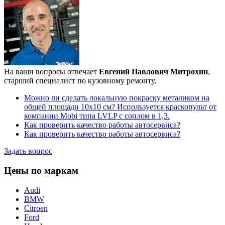
На ваши вопросы отвечает
Евгений Павлович Митрохин
,
старший специалист по кузовному ремонту.
Можно ли сделать локальную покраску металиком на
общей площади 10х10 см? Используется краскопульт от
компании Mobi типа LVLP с соплом в 1,3.
Как проверить качество работы автосервиса?
Как проверить качество работы автосервиса?
Задать вопрос
Цены по маркам
Audi
BMW
Citroen
Ford