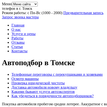
Меню
телефон в г. Томск
Режим работы: с Пн-Вс (10
00
- 20
00
)
Предварительная запись
Запрос звонка мастера
Главная
О нас
Услуги и цены
Работы
Отзывы
Статьи
Контакты
Автоподбор в Томске
Телефонные переговоры с перекупщиками и хозяевами
Осмотр машины
Проверка юридической чистоты
Доставка автомобиля новому владельцу
Какими бывают услуги автоэкспертов
Как убедиться в порядочности автоподборщиков?
Покупка автомобиля пробегом сродни лотерее. Аккуратное с 