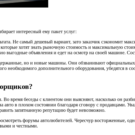
ыбирает интересный ему пакет услуг:
ьтата. Не самый дешевый вариант, зато заказчик сэкономит мак
 которые хотят знать рыночную стоимость и максимальную стоим
о выгодные объявления и едет на осмотр на своей машине. Соста
держанные, но и новые машины. Они обзванивают официальных 
мого необходимого дополнительного оборудования, убедятся в со
борщиков?
 Во время беседы с клиентом они выясняют, насколько он разби
 авто в плохом состоянии благодаря сговору с продавцами. Ув
править запятнанную репутацию будет невозможно.
т просмотреть форумы автолюбителей. Чересчур восторженные, 
ивыми и честными.