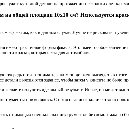
а прослужит кузовной детали на протяжении нескольких лет как м
 на общей площади 10х10 см? Используется краск
ым эффектом, как в данном случае. Лучше не рисковать и увели
ия имеют различные формы факела. Это имеет особое значение п
зкости краски, которая взята для автомобиля.
ю очередь стоит понимать, каким он должен выглядеть в итоге.
се детали выясняются заранее, чтобы затем у клиента не было пр
те и желаете получить идеальный результат. Иначе, он может вып
 инструменты применялись. От этого зависит количество исполь
елать с помощью специальных инструментов без демонтажа и сб