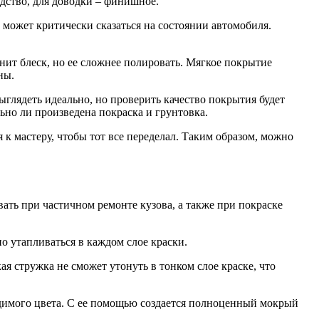
дство, для доводки – финишное.
может критически сказаться на состоянии автомобиля.
анит блеск, но ее сложнее полировать. Мягкое покрытие
ны.
выглядеть идеально, но проверить качество покрытия будет
льно ли произведена покраска и грунтовка.
 к мастеру, чтобы тот все переделал. Таким образом, можно
ать при частичном ремонте кузова, а также при покраске
о утапливаться в каждом слое краски.
я стружка не сможет утонуть в тонком слое краске, что
одимого цвета. С ее помощью создается полноценный мокрый