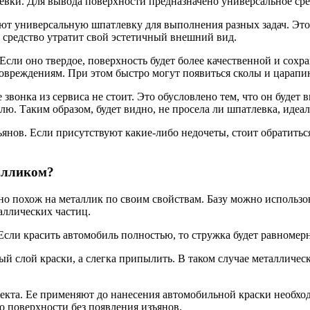
евки. Для вывода поверхности предназначено универсальное сре
т универсальную шпатлевку для выполнения разных задач. Это 
 средство утратит свой эстетичный внешний вид.
Если оно твердое, поверхность будет более качественной и сохр
овреждениям. При этом быстро могут появиться сколы и царапи
звонка из сервиса не стоит. Это обусловлено тем, что он будет 
лю. Таким образом, будет видно, не просела ли шпатлевка, идеа
янов. Если присутствуют какие-либо недочеты, стоит обратиться
талликом?
но похож на металлик по своим свойствам. Базу можно использов
аллических частиц.
Если красить автомобиль полностью, то стружка будет равномерн
 слой краски, а слегка припылить. В таком случае металлическа
фекта. Ее применяют до нанесения автомобильной краски необх
о поверхности без появления изъянов.