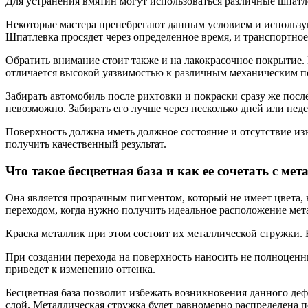
Для устранения вмятин могут использоваться различные шпатл
Некоторые мастера пренебрегают данным условием и использую
Шпатлевка просядет через определенное время, и транспортное
Обратить внимание стоит также и на лакокрасочное покрытие. 
отличается высокой уязвимостью к различным механическим п
Забирать автомобиль после рихтовки и покраски сразу же после 
невозможно. Забирать его лучше через несколько дней или неде
Поверхность должна иметь должное состояние и отсутствие изъ
получить качественный результат.
Что такое бесцветная база и как ее сочетать с ме
Она является прозрачным пигментом, который не имеет цвета, 
переходом, когда нужно получить идеальное расположение мет
Краска металлик при этом состоит их металлической стружки. 
При создании перехода на поверхность наносить не полноценный
приведет к изменению оттенка.
Бесцветная база позволит избежать возникновения данного де
слой. Металлическая стружка будет равномерно распределена п