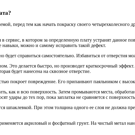
ата?
ой, перед тем как начать покраску своего четырехколесного др
я в сервис, в котором за определенную плату устранят данное п
 навыки, можно и самому исправить такой дефект.
о будет справиться самостоятельно. Избавиться от отверстия мо
ном. Это делается быстро, но производит краткосрочный эффект.
орая будет нанесена на сквозное отверстие.
остью покроет повреждение. Его припаивают паяльником с высо
дить, как и всю поверхность. Затем промываются места, обработ
сят удары до тех пор, пока заплатка не сравняется с поверхност
тся шпаклевкой. При этом толщина одного ее слоя не должна пр
рименяется акриловый и фосфатный грунт. На чистый метал нан