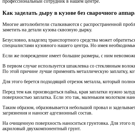
профессиональный сотрудник в нашем центре.
Как заделать дыру в кузове без сварочного аппар
Многие автолюбители сталкиваются с распространенной проблем
заметить на детали кузова сквозную дырку.
Безусловно, владелец транспортного средства может обратитьс
специалистами кузовного нашего центра. Но имея необходимые
Если же повреждение имеет большие размеры, с ним невозможн
В первом случае используется шпаклевка со стеклянным волок
По этой причине лучше применять металлическую заплатку, кот
Для этого берется подходящий отрезок металла, который полн
Перед тем как производиться пайка, края заплатки нужно залу
поверхностью заплатка. Если это так, маленьким молотком нано
Таким образом, образовывается небольшой провал и заделывае
загрязнения и наносят адгезионный состав.
На очищенную поверхность наноситься грунтовка. Для этого п
акриловый двухкомпонентный грунт.