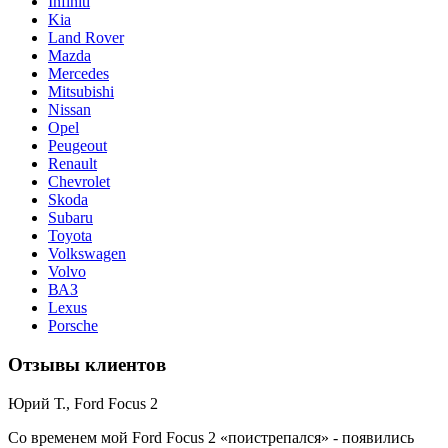
Infiniti
Kia
Land Rover
Mazda
Mercedes
Mitsubishi
Nissan
Opel
Peugeout
Renault
Chevrolet
Skoda
Subaru
Toyota
Volkswagen
Volvo
ВАЗ
Lexus
Porsche
Отзывы клиентов
Юрий Т., Ford Focus 2
Со временем мой Ford Focus 2 «поистрепался» - появились