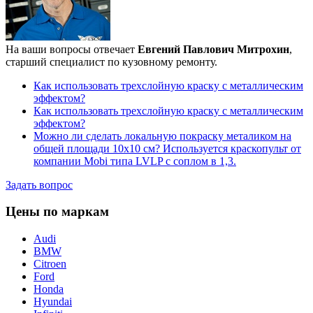
На ваши вопросы отвечает
Евгений Павлович Митрохин
,
старший специалист по кузовному ремонту.
Как использовать трехслойную краску с металлическим
эффектом?
Как использовать трехслойную краску с металлическим
эффектом?
Можно ли сделать локальную покраску металиком на
общей площади 10х10 см? Используется краскопульт от
компании Mobi типа LVLP с соплом в 1,3.
Задать вопрос
Цены по маркам
Audi
BMW
Citroen
Ford
Honda
Hyundai