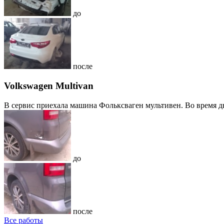
до
после
Volkswagen Multivan
В сервис приехала машина Фольксваген мультивен. Во время дв
до
после
Все работы