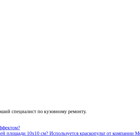
арший специалист по кузовному ремонту.
эффектом?
й площади 10х10 см? Используется краскопульт от компании Mob