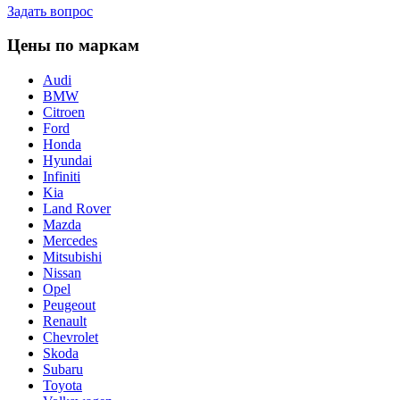
Задать вопрос
Цены по маркам
Audi
BMW
Citroen
Ford
Honda
Hyundai
Infiniti
Kia
Land Rover
Mazda
Mercedes
Mitsubishi
Nissan
Opel
Peugeout
Renault
Chevrolet
Skoda
Subaru
Toyota